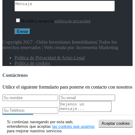
He leído y acepto la
política de privacidad
Copyright 2017 - Orión Inversiones Inmobiliarias| Todos los
derechos reservados | Web creada por: Incrementa Marketing
Política de Privacidad & Aviso Legal
Política de cookies
Contáctenos
Utilice el siguiente formulario para ponerse en contacto con nosotros
Enviar mensaje
¿Qué debes saber si te planteas vivir de alquiler en Sevilla o
Si continúas navegando por esta web,
Aceptar cookies
entendemos que aceptas
las cookies que usamos
Montequinto?
para mejorar nuestros servicios.
Consejos para el intercambio de casas