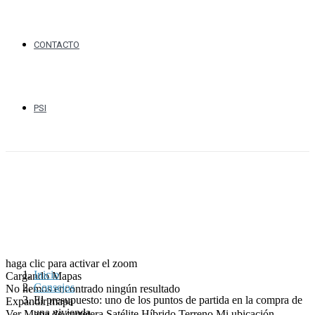
CONTACTO
PSI
haga clic para activar el zoom
Inicio
Cargando Mapas
Consejos
No hemos encontrado ningún resultado
El presupuesto: uno de los puntos de partida en la compra de
Expandir mapa
una vivienda
Ver
Mapa de carretera
Satélite
Híbrido
Terreno
Mi ubicación