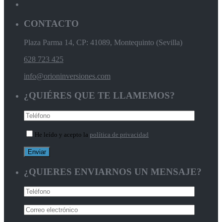
CONTACTO
Plaza Parma 14, CP: 41089, Montequinto (Sevilla)
628 723 425
info@orioninversiones.com
¿QUIÉRES QUE TE LLAMEMOS?
He leído y acepto la
política de privacidad
¿QUIERES ENVIARNOS UN MENSAJE?