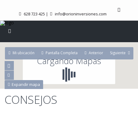
628 723 425
|
info@orioninversiones.com
Mi ubicación
Pantalla Completa
Anterior
Siguiente
Cargando Mapas
Expandir mapa
CONSEJOS