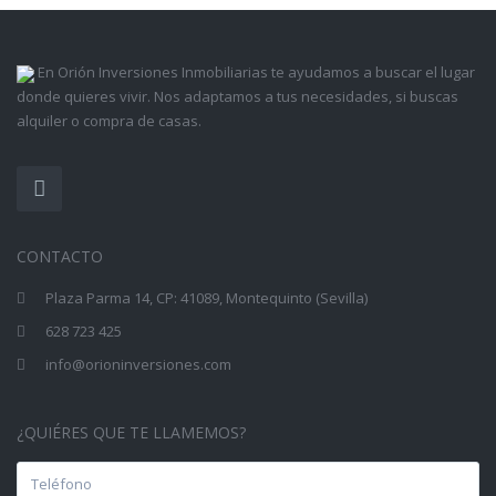
En Orión Inversiones Inmobiliarias te ayudamos a buscar el lugar
donde quieres vivir. Nos adaptamos a tus necesidades, si buscas
alquiler o compra de casas.
CONTACTO
Plaza Parma 14, CP: 41089, Montequinto (Sevilla)
628 723 425
info@orioninversiones.com
¿QUIÉRES QUE TE LLAMEMOS?