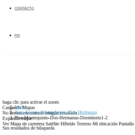
CONTACTO
PSI
haga clic para activar el zoom
Inicio
Cargando Mapas
Zona Europa, Montequinto, Dos Hermanas
No hemos encontrado ningún resultado
Piso-Montequinto-Dos-Hermanas-Dormitorio1-2
Expandir mapa
Ver
Mapa de carretera
Satélite
Híbrido
Terreno
Mi ubicación
Pantall
Sus resultados de búsqueda