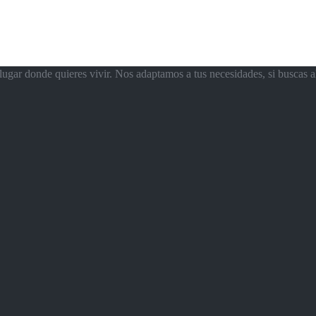
ugar donde quieres vivir. Nos adaptamos a tus necesidades, si buscas a