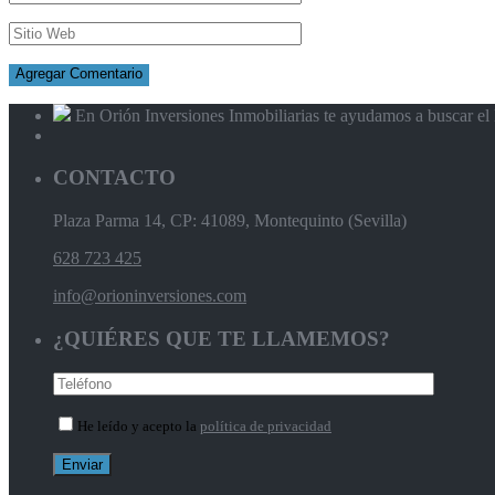
En Orión Inversiones Inmobiliarias te ayudamos a buscar el l
CONTACTO
Plaza Parma 14, CP: 41089, Montequinto (Sevilla)
628 723 425
info@orioninversiones.com
¿QUIÉRES QUE TE LLAMEMOS?
He leído y acepto la
política de privacidad