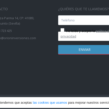
ACTO
¿QUIÉRES QUE TE LLAMEMOS?
za Parma 14, CP: 41089,
into (Sevilla)
 723 425
He leído y acepto la
política 
privacidad
fo@orioninversiones.com
 los derechos reservados | Web creada por: Incrementa Marketing
P
entendemos que aceptas
las cookies que usamos
para mejorar nuestros servic