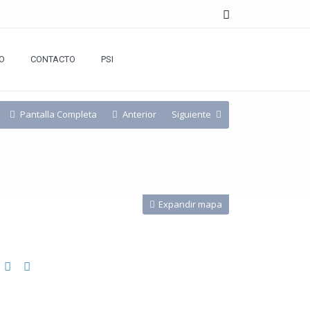
O
CONTACTO
PSI
Pantalla Completa
Anterior
Siguiente
Expandir mapa