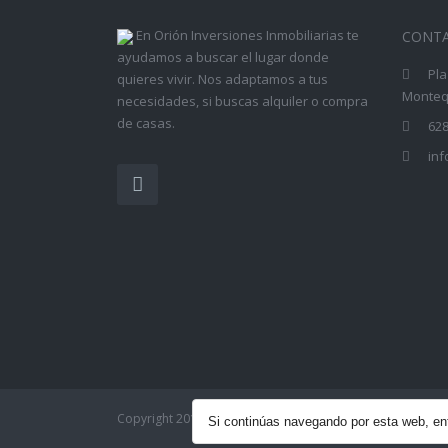
En Orión Inversiones Inmobiliarias te
CONT
ayudamos a buscar el lugar donde
Pla
quieres vivir. Nos adaptamos a tus
Montequ
necesidades, si buscas alquiler o compra
de casas.
628
in
Copyright 2017 - Orión Inversiones Inmobiliarias| Todos
Si continúas navegando por esta web, 