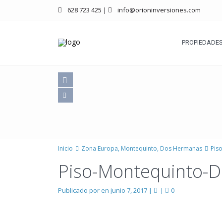
628 723 425
|
info@orioninversiones.com
PROPIEDADES
Inicio
Zona Europa, Montequinto, Dos Hermanas
Pis
Piso-Montequinto-
Publicado por en junio 7, 2017
|
|
0