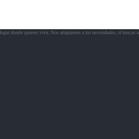
ugar donde quieres vivir. Nos adaptamos a tus necesidades, si buscas a