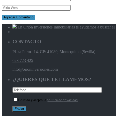
En Orión Inversiones Inmobiliarias te ayudamos a buscar el l
CONTACTO
Plaza Parma 14, CP: 41089, Montequinto (Sevilla)
628 723 425
info@orioninversiones.com
¿QUIÉRES QUE TE LLAMEMOS?
He leído y acepto la
política de privacidad