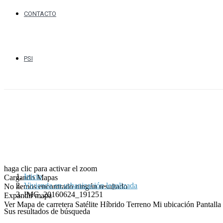
CONTACTO
PSI
haga clic para activar el zoom
Inicio
Cargando Mapas
Vivienda en urbanización legalizada
No hemos encontrado ningún resultado
IMG_20160624_191251
Expandir mapa
Ver
Mapa de carretera
Satélite
Híbrido
Terreno
Mi ubicación
Pantall
Sus resultados de búsqueda