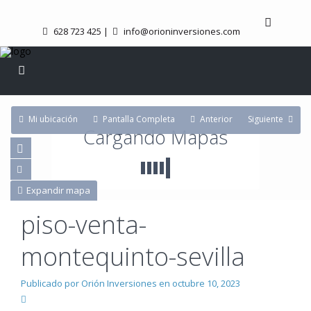
628 723 425
|
info@orioninversiones.com
Mi ubicación
Pantalla Completa
Anterior
Siguiente
Cargando Mapas
Expandir mapa
piso-venta-
montequinto-sevilla
Publicado por Orión Inversiones en octubre 10, 2023