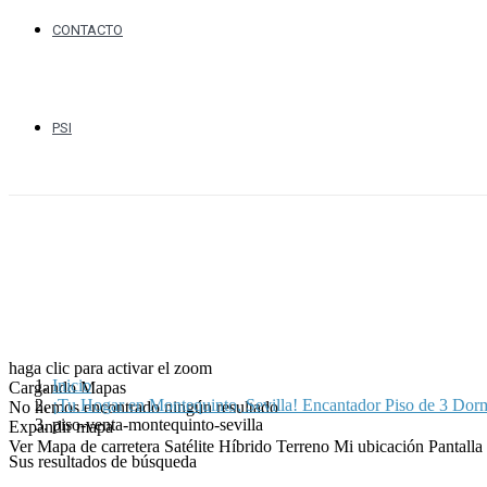
CONTACTO
PSI
haga clic para activar el zoom
Inicio
Cargando Mapas
¡Tu Hogar en Montequinto, Sevilla! Encantador Piso de 3 Dorm
No hemos encontrado ningún resultado
piso-venta-montequinto-sevilla
Expandir mapa
Ver
Mapa de carretera
Satélite
Híbrido
Terreno
Mi ubicación
Pantall
Sus resultados de búsqueda