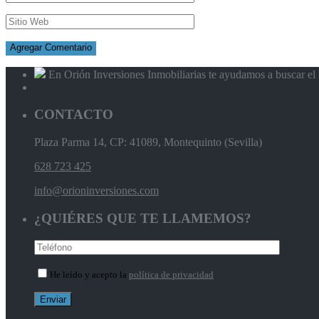
En Orión Inversiones Inmobiliarias te ayudamos a buscar el l
CONTACTO
Plaza Parma 14, CP: 41089, Montequinto (Sevilla)
628 723 425
info@orioninversiones.com
¿QUIÉRES QUE TE LLAMEMOS?
He leído y acepto la
política de privacidad