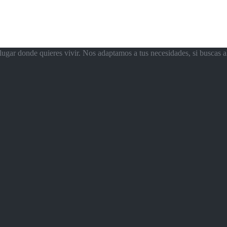
ugar donde quieres vivir. Nos adaptamos a tus necesidades, si buscas a