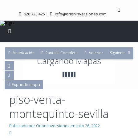
628 723 425
|
info@orioninversiones.com
Mi ubicación
Pantalla Completa
Anterior
Siguiente
Cargando Mapas
Expandir mapa
piso-venta-
montequinto-sevilla
Publicado por Orión Inversiones en julio 26, 2022