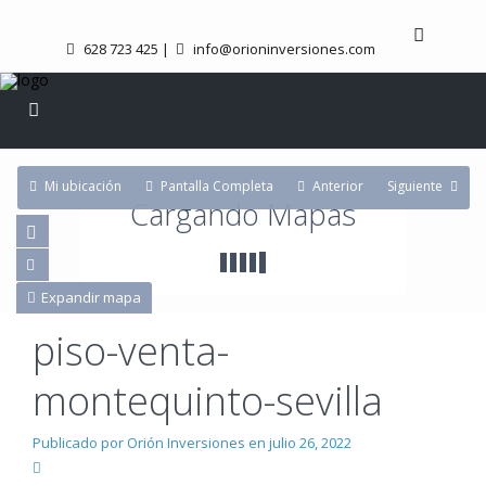
628 723 425
|
info@orioninversiones.com
Mi ubicación
Pantalla Completa
Anterior
Siguiente
Cargando Mapas
Expandir mapa
piso-venta-
montequinto-sevilla
Publicado por Orión Inversiones en julio 26, 2022