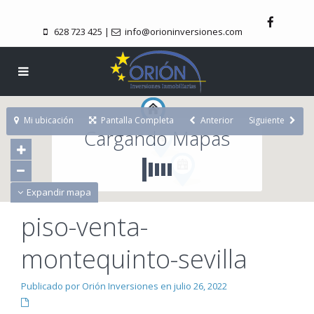
628 723 425
|
info@orioninversiones.com
Mi ubicación
Pantalla Completa
Anterior
Siguiente
Cargando Mapas
Expandir mapa
piso-venta-
montequinto-sevilla
Publicado por Orión Inversiones en julio 26, 2022