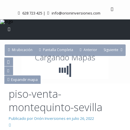
628 723 425
|
info@orioninversiones.com
Mi ubicación
Pantalla Completa
Anterior
Siguiente
Cargando Mapas
Expandir mapa
piso-venta-
montequinto-sevilla
Publicado por Orión Inversiones en julio 26, 2022