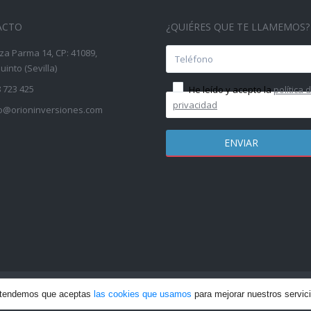
ACTO
¿QUIÉRES QUE TE LLAMEMOS?
za Parma 14, CP: 41089,
into (Sevilla)
 723 425
He leído y acepto la
política 
privacidad
fo@orioninversiones.com
 los derechos reservados | Web creada por: Incrementa Marketing
P
entendemos que aceptas
las cookies que usamos
para mejorar nuestros servic