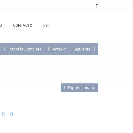
O
CONTACTO
PSI
Pantalla Completa
Anterior
Siguiente
Expandir mapa