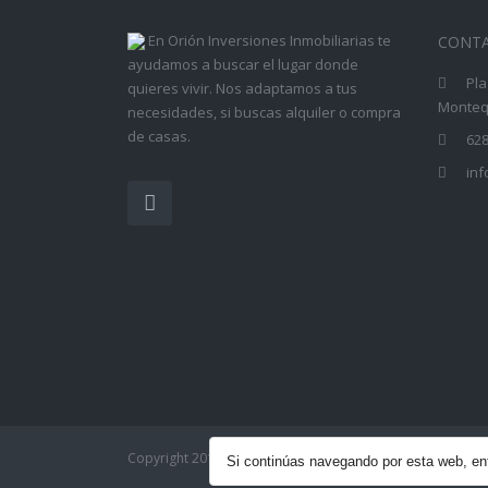
En Orión Inversiones Inmobiliarias te
CONT
ayudamos a buscar el lugar donde
Pla
quieres vivir. Nos adaptamos a tus
Montequ
necesidades, si buscas alquiler o compra
de casas.
628
in
Copyright 2017 - Orión Inversiones Inmobiliarias| Todos
Si continúas navegando por esta web, 