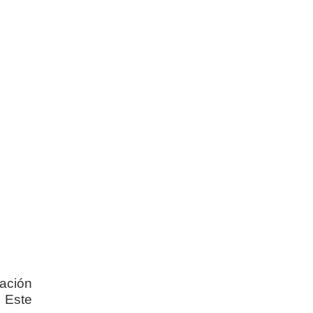
zación
 Este