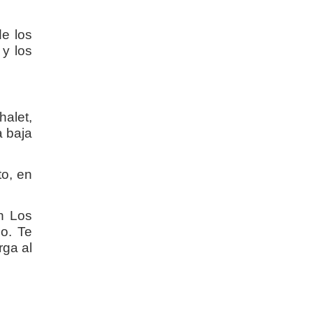
de los
 y los
alet,
a baja
to, en
en Los
o. Te
rga al