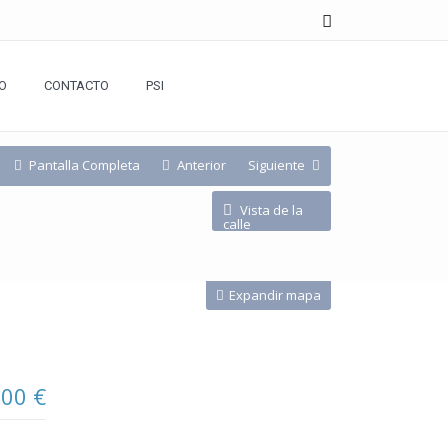
O
CONTACTO
PSI
Pantalla Completa
Anterior
Siguiente
Vista de la
calle
Expandir mapa
000 €