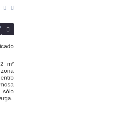
do
bicado
22 m²
a zona
centro
rmosa
 sólo
arga.