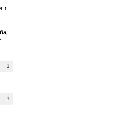
rir
ña,
o