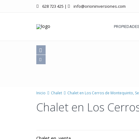
628 723 425
|
info@orioninversiones.com
PROPIEDADES
Inicio
Chalet
Chalet en Los Cerros de Montequinto, Sev
Chalet en Los Cerros
Chalet
en
venta