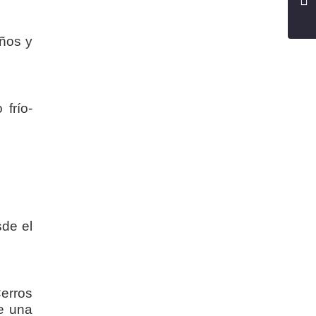
años y
frío-
sde el
erros
e una