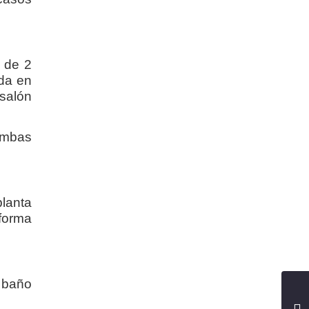
d de 2
ada en
 salón
 ambas
planta
forma
 baño