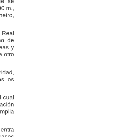
ue se
00 m.,
etro,
l Real
mo de
eas y
a otro
ridad,
s los
l cual
tación
amplia
entra
casos