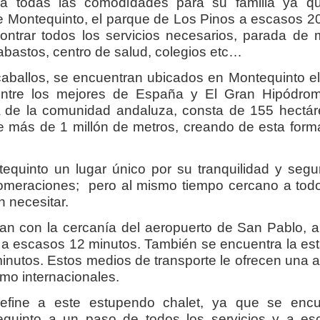
rá todas las comodidades para su familia ya q
 Montequinto, el parque de Los Pinos a escasos 2
ntrar todos los servicios necesarios, parada de m
abastos, centro de salud, colegios etc…
s caballos, se encuentran ubicados en Montequinto e
 entre los mejores de España y El Gran Hipódro
A de la comunidad andaluza, consta de 155 hectár
e más de 1 millón de metros, creando de esta form
quinto un lugar único por su tranquilidad y segu
omeraciones; pero al mismo tiempo cercano a todo
n necesitar.
an con la cercanía del aeropuerto de San Pablo, a
 a escasos 12 minutos. También se encuentra la es
inutos. Estos medios de transporte le ofrecen una 
omo internacionales.
efine a este estupendo chalet, ya que se encu
equinto a un paso de todos los servicios y a es