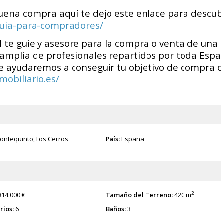
uena compra aquí te dejo este enlace para descub
guia-para-compradores/
l te guie y asesore para la compra o venta de una
amplia de profesionales repartidos por toda Espa
te ayudaremos a conseguir tu objetivo de compra 
obiliario.es/
ontequinto
,
Los Cerros
País:
España
2
814.000 €
Tamaño del Terreno:
420 m
rios:
6
Baños:
3