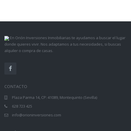
En Orión Inversiones Inmobiliarias te ayudamos a buscar el lugar
donde quieres vivir. Nos adaptamos a tus necesidades, si buscas
alquiler o compra de casas.
CONTACTO
Plaza Parma 14, CP: 41089, Montequinto (Sevilla)
628 723 425
info@orioninversiones.com