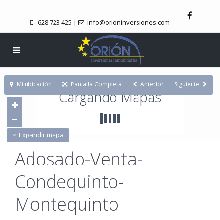
628 723 425
|
info@orioninversiones.com
Mi ubicación
Pantalla Completa
Anterior
Siguiente
Cargando Mapas
Expandir mapa
Adosado-Venta-
Condequinto-
Montequinto