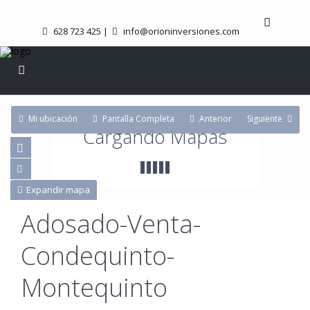
628 723 425
|
info@orioninversiones.com
Mi ubicación
Pantalla Completa
Anterior
Siguiente
Cargando Mapas
Expandir mapa
Adosado-Venta-
Condequinto-
Montequinto