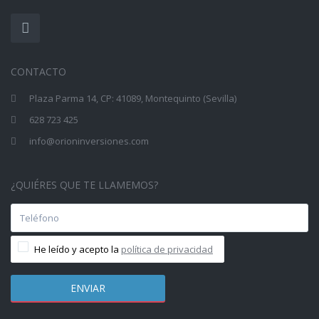
CONTACTO
Plaza Parma 14, CP: 41089, Montequinto (Sevilla)
628 723 425
info@orioninversiones.com
¿QUIÉRES QUE TE LLAMEMOS?
He leído y acepto la
política de privacidad