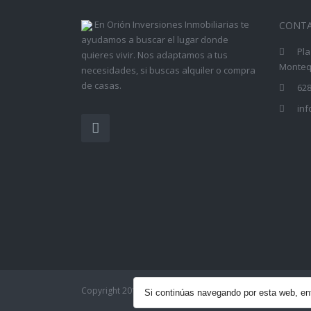
En Orión Inversiones Inmobiliarias te
CONT
ayudamos a buscar el lugar donde
Pla
quieres vivir. Nos adaptamos a tus
Montequ
necesidades, si buscas alquiler o compra
de casas.
628
in
Copyright 2017 - Orión Inversiones Inmobiliarias| Todos
Si continúas navegando por esta web, 