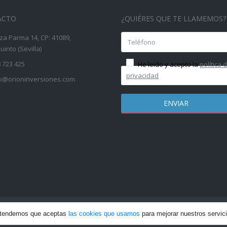
ACTO
¿QUIÉRES QUE TE LLAMEMOS?
za Parma 14, CP: 41089,
into (Sevilla)
 723 425
He leído y acepto la
política 
privacidad
fo@orioninversiones.com
 los derechos reservados | Web creada por: Incrementa Marketing
P
entendemos que aceptas
las cookies que usamos
para mejorar nuestros servic