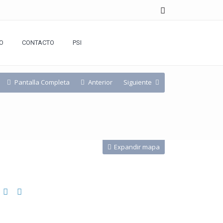
O
CONTACTO
PSI
Pantalla Completa
Anterior
Siguiente
Expandir mapa