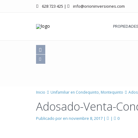
628 723 425
|
info@orioninversiones.com
PROPIEDADES
Inicio
Unifamiliar en Condequinto, Montequinto
Ados
Adosado-Venta-Con
Publicado por en noviembre 8, 2017
|
|
0