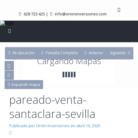
628 723 425
|
info@orioninversiones.com
Mi ubicación
Pantalla Completa
Anterior
Siguiente
Cargando Mapas
Expandir mapa
pareado-venta-
santaclara-sevilla
Publicado por Orión Inversiones en abril 10, 2025