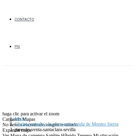
CONTACTO
PSI
haga clic para activar el zoom
Inicio
Cargando Mapas
Chalet pareado a la venta en avenida de Montes Sierra
No hemos encontrado ningún resultado
pareado-venta-santaclara-sevilla
Expandir mapa
Ver
Mapa de carretera
Satélite
Híbrido
Terreno
Mi ubicación