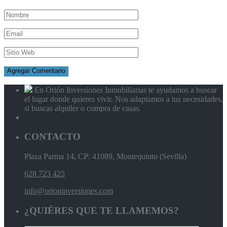
En Orión Inversiones Inmobiliarias te ayudamos a buscar
el lugar donde quieres vivir. Nos adaptamos a tus necesidades,
si buscas alquiler o compra de casas.
CONTACTO
Plaza Parma 14, CP: 41089, Montequinto (Sevilla)
628 723 425
info@orioninversiones.com
¿QUIÉRES QUE TE LLAMEMOS?