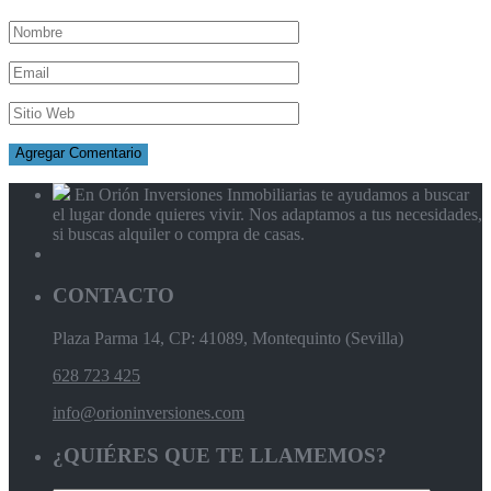
En Orión Inversiones Inmobiliarias te ayudamos a buscar
el lugar donde quieres vivir. Nos adaptamos a tus necesidades,
si buscas alquiler o compra de casas.
CONTACTO
Plaza Parma 14, CP: 41089, Montequinto (Sevilla)
628 723 425
info@orioninversiones.com
¿QUIÉRES QUE TE LLAMEMOS?