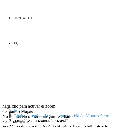
CONTACTO
PSI
haga clic para activar el zoom
Inicio
Cargando Mapas
Chalet pareado a la venta en avenida de Montes Sierra
No hemos encontrado ningún resultado
pareado-venta-santaclara-sevilla
Expandir mapa
Ver
Mapa de carretera
Satélite
Híbrido
Terreno
Mi ubicación