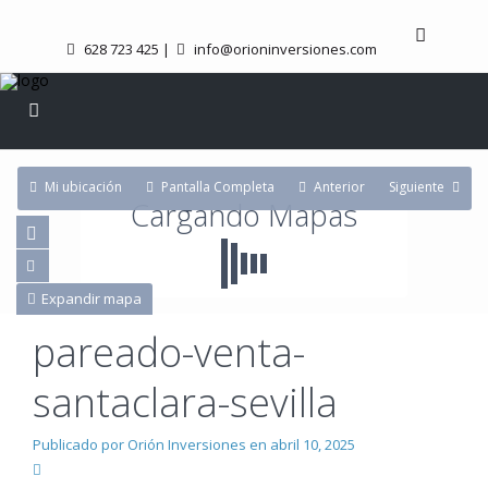
628 723 425
|
info@orioninversiones.com
Mi ubicación
Pantalla Completa
Anterior
Siguiente
Cargando Mapas
Expandir mapa
pareado-venta-
santaclara-sevilla
Publicado por Orión Inversiones en abril 10, 2025