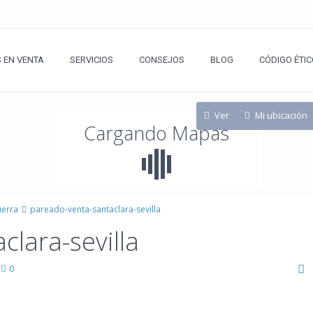
 EN VENTA
SERVICIOS
CONSEJOS
BLOG
CÓDIGO ÉTIC
Ver
Mi ubicación
Cargando Mapas
ierra
pareado-venta-santaclara-sevilla
clara-sevilla
|
0