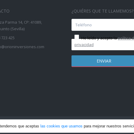
ACTO
¿QUIÉRES QUE TE LLAMEMOS?
za Parma 14, CP: 41089,
into (Sevilla)
 723 425
He leído y acepto la
política 
privacidad
fo@orioninversiones.com
 los derechos reservados | Web creada por: Incrementa Marketing
P
entendemos que aceptas
las cookies que usamos
para mejorar nuestros servic