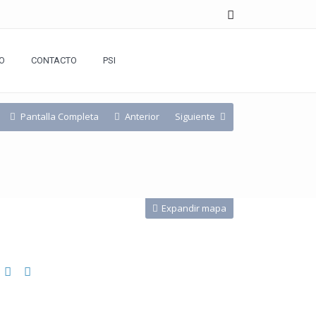
O
CONTACTO
PSI
Pantalla Completa
Anterior
Siguiente
Expandir mapa