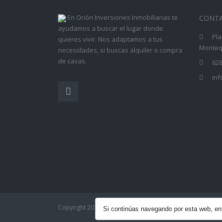
En Orión Inversiones Inmobiliarias te
CONT
ayudamos a buscar el lugar donde
Pla
quieres vivir. Nos adaptamos a tus
Montequ
necesidades, si buscas alquiler o compra
de casas.
628
in
Copyright 2017 - Orión Inversiones Inmobiliarias| Todos
Si continúas navegando por esta web, 