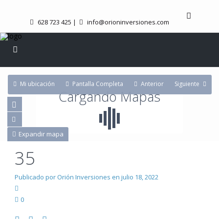
628 723 425
|
info@orioninversiones.com
Mi ubicación
Pantalla Completa
Anterior
Siguiente
Cargando Mapas
Expandir mapa
35
Publicado por Orión Inversiones en julio 18, 2022
0