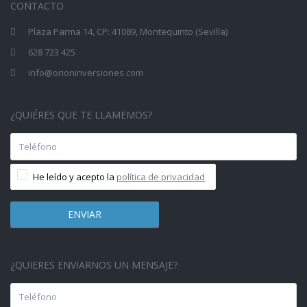
CONTACTO
Plaza Parma 14, CP: 41089, Montequinto (Sevilla)
628 723 425
info@orioninversiones.com
¿QUIÉRES QUE TE LLAMEMOS?
He leído y acepto la
política de privacidad
¿QUIERES ENVIARNOS UN MENSAJE?