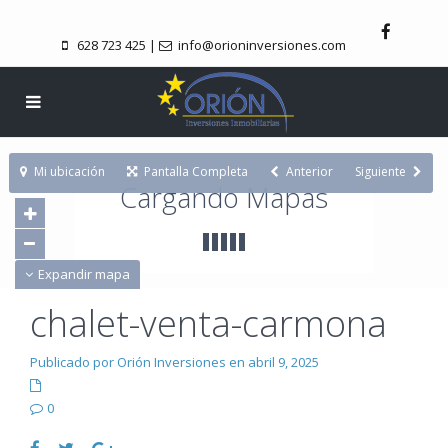
628 723 425
|
info@orioninversiones.com
Mi ubicación
Pantalla Completa
Anterior
Siguiente
Cargando Mapas
Expandir mapa
chalet-venta-carmona
Publicado por Orión Inversiones en abril 9, 2025
0