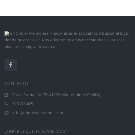
En Orión Inversiones Inmobiliarias te ayudamos a buscar el lugar
donde quieres vivir. Nos adaptamos a tus necesidades, si buscas
alquiler o compra de casas.
CONTACTO
Plaza Parma 14, CP: 41089, Montequinto (Sevilla)
628 723 425
info@orioninversiones.com
¿QUIÉRES QUE TE LLAMEMOS?