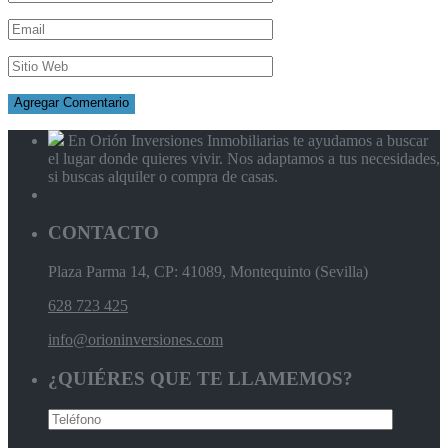
En Orión Inversiones Inmobiliarias te ayudamos a buscar
el lugar donde quieres vivir. Nos adaptamos a tus necesidades,
si buscas alquiler o compra de casas.
CONTACTO
Plaza Parma 14, CP: 41089, Montequinto (Sevilla)
628 723 425
info@orioninversiones.com
¿QUIÉRES QUE TE LLAMEMOS?