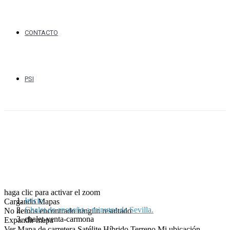
CONTACTO
PSI
haga clic para activar el zoom
Inicio
Cargando Mapas
Chalet de ensueño a minutos de Sevilla.
No hemos encontrado ningún resultado
chalet-venta-carmona
Expandir mapa
Ver
Mapa de carretera
Satélite
Híbrido
Terreno
Mi ubicación