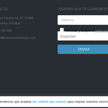
ACTO
¿QUIÉRES QUE TE LLAMEMOS?
za Parma 14, CP: 41089,
into (Sevilla)
 723 425
He leído y acepto la
política 
privacidad
fo@orioninversiones.com
 los derechos reservados | Web creada por: Incrementa Marketing
P
entendemos que aceptas
las cookies que usamos
para mejorar nuestros servic