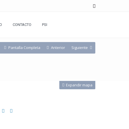
O
CONTACTO
PSI
Pantalla Completa
Anterior
Siguiente
Expandir mapa