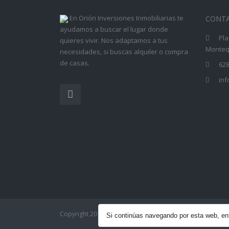
En Orión Inversiones Inmobiliarias te
CONT
ayudamos a buscar el lugar donde
Pla
quieres vivir. Nos adaptamos a tus
Montequ
necesidades, si buscas alquiler o compra
de casas.
628
in
Copyright 2017 - Orión Inversiones Inmobiliarias| Todos
Si continúas navegando por esta web, 