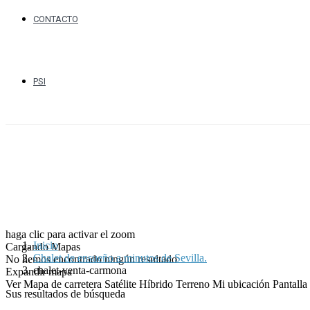
CONTACTO
PSI
haga clic para activar el zoom
Inicio
Cargando Mapas
Chalet de ensueño a minutos de Sevilla.
No hemos encontrado ningún resultado
chalet-venta-carmona
Expandir mapa
Ver
Mapa de carretera
Satélite
Híbrido
Terreno
Mi ubicación
Pantall
Sus resultados de búsqueda