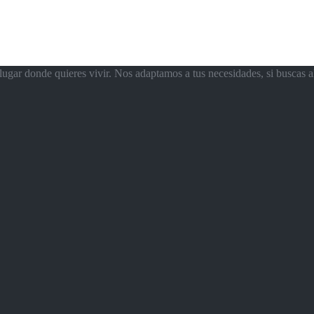
ugar donde quieres vivir. Nos adaptamos a tus necesidades, si buscas a