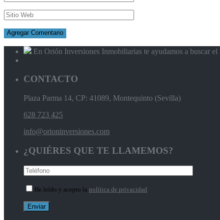
En Orión Inversiones Inmobiliarias te ayudamos a buscar el l
CONTACTO
Plaza Parma 14, CP: 41089, Montequinto (Sevilla)
628 723 425
info@orioninversiones.com
¿QUIÉRES QUE TE LLAMEMOS?
He leído y acepto la
política de privacidad