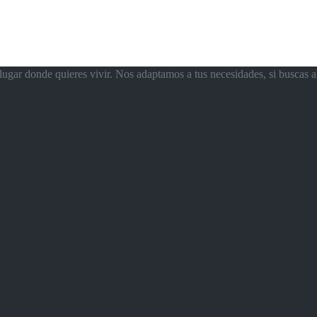
ugar donde quieres vivir. Nos adaptamos a tus necesidades, si buscas a