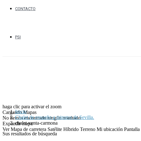
CONTACTO
PSI
haga clic para activar el zoom
Inicio
Cargando Mapas
Chalet de ensueño a minutos de Sevilla.
No hemos encontrado ningún resultado
chalet-venta-carmona
Expandir mapa
Ver
Mapa de carretera
Satélite
Híbrido
Terreno
Mi ubicación
Pantall
Sus resultados de búsqueda