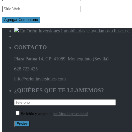
En Orión Inversiones Inmobiliarias te ayudamos a buscar el l
CONTACTO
Plaza Parma 14, CP: 41089, Montequinto (Sevilla)
628 723 425
info@orioninversiones.com
¿QUIÉRES QUE TE LLAMEMOS?
He leído y acepto la
política de privacidad